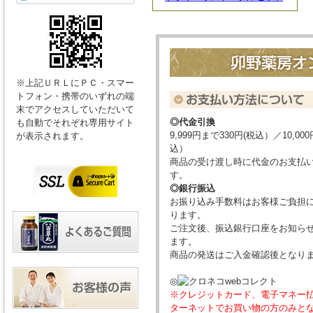
※上記ＵＲＬにＰＣ・スマー
トフォン・携帯のいずれの端
末でアクセスしていただいて
◎代金引換
も自動でそれぞれ専用サイト
9,999円まで330円(税込）／10,00
が表示されます。
込）
商品の受け渡し時に代金のお支払
す。
◎銀行振込
お振り込み手数料はお客様ご負担
ります。
ご注文後、振込銀行口座をお知ら
ます。
商品の発送はご入金確認後となり
◎
※クレジットカード、電子マネー
ターネットでお買い物の方のみと