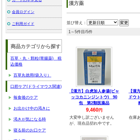
漢方薬
会員ログイン
並び替え：
ご利用ガイド
1～5件目/5件
商品カテゴリから探す
百草・丸・顆粒(胃腸薬) 税
込価格
百草丸徳用(袋入り）
口腔ケア(ドライマウス関連)
【漢方】白虎加人参湯(ビャ
【漢
ッコカニンジントウ) 90
ドウト
毎食後のケア
包 第2類医薬品
お出かけ中の渇きに
9,460
円
大変申し訳ございません
在庫
渇きが気になる時
が、現在品切れ中です。
寝る前のお口ケア