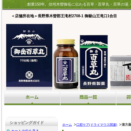
創業150年。信州木曽御岳に伝わる百草・百草丸・百草の湯
＜店舗所在地＞長野県木曽郡王滝村2708‐1 御嶽山王滝口1合目
ショッピングガイド
ホーム
口腔ケア(ドライマウス関連)
漢方
カートの中を見る