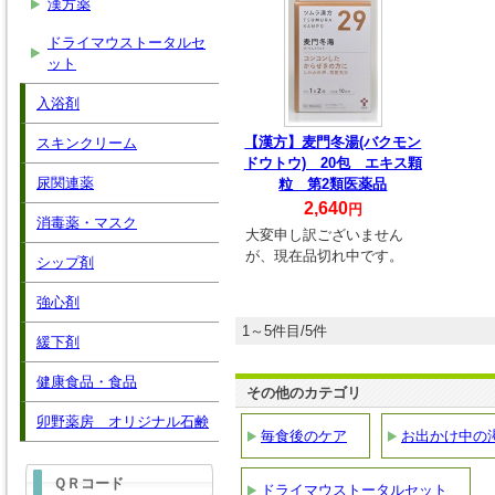
漢方薬
ドライマウストータルセ
ット
入浴剤
【漢方】麦門冬湯(バクモン
スキンクリーム
ドウトウ) 20包 エキス顆
尿関連薬
粒 第2類医薬品
2,640
円
消毒薬・マスク
大変申し訳ございません
が、現在品切れ中です。
シップ剤
強心剤
1～5件目/5件
緩下剤
健康食品・食品
その他のカテゴリ
卯野薬房 オリジナル石鹸
毎食後のケア
お出かけ中の
ＱＲコード
ドライマウストータルセット