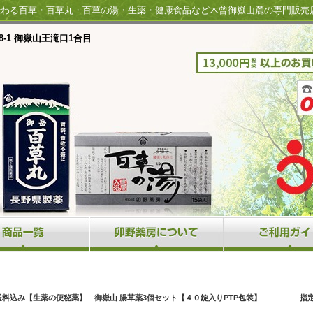
伝わる百草・百草丸・百草の湯・生薬・健康食品など木曾御嶽山麓の専門販売
‐1 御嶽山王滝口1合目
送料込み【生薬の便秘薬】 御嶽山 腸草薬3個セット【４０錠入りPTP包装】 指