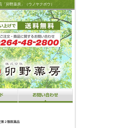
店「卯野薬房」（ウノヤクボウ）
定第２類医薬品