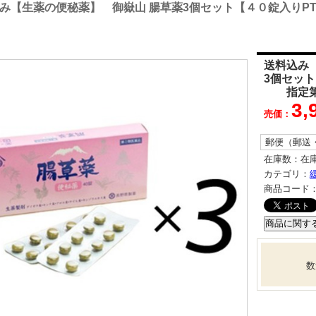
込み【生薬の便秘薬】 御嶽山 腸草薬3個セット【４０錠
送料込み
3個セッ
指定第
3,
売価：
郵便（郵送
在庫数：
在
カテゴリ：
商品コード
数