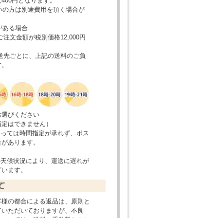
,400円となります。
いの方は別途費用を頂く場合が
がある場合
金額が税別価格12,000円
先ごとに、上記の送料のご負
す。
お選びください
指定はできません）
よっては時間指定が承れず、ポス
合があります。
の天候状況により、運送に遅れが
ざいます。
客様の都合による返品は、原則と
ていただいておりますが、不良