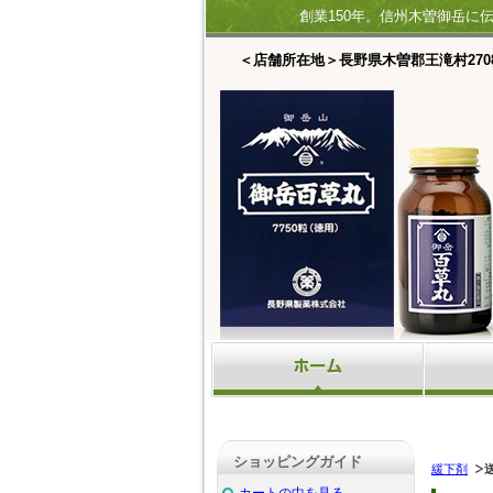
創業150年。信州木曽御岳に
＜店舗所在地＞長野県木曽郡王滝村2708
ショッピングガイド
緩下剤
カートの中を見る