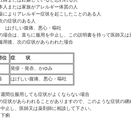
本人または家族がアレルギー体質の人
薬によりアレルギー症状を起こしたことのある人
次の症状のある人
しい腹痛、悪心・嘔吐
の場合は、直ちに服用を中止し、この説明書を持って医師又は
服用後、次の症状があらわれた場合
部位
症 状
発疹・発赤、かゆみ
器
はげしい腹痛、悪心・嘔吐
1
週間位服用しても症状がよくならない場合
の症状があらわれることがありますので、このような症状の継
を中止し、医師又は薬剤師に相談して下さい。
痢