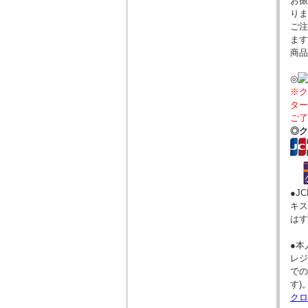
お振
りま
ご注
ます
商品
◎
※ク
ター
ご了
◎ク
●J
キス
はす
●本
レジ
での
す)
クロ