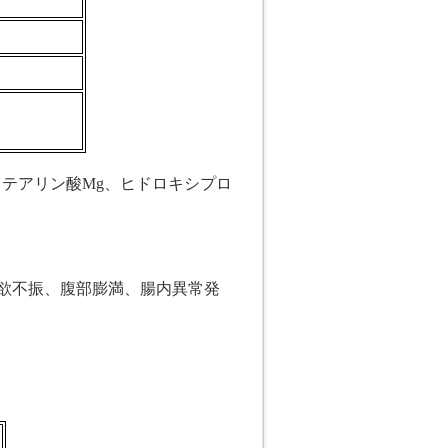
ステアリン酸
Mg
、ヒドロキシプロ
欲不振、腹部膨満、腸内異常発