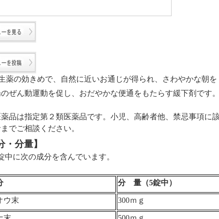
生薬の効きめで、自然に近いお通じが得られ、さわやかな朝を
腸のぜん動運動を促し、おだやかな便通をもたらす緩下剤です
医薬品は指定第２類医薬品です。小児、高齢者他、禁忌事項に
者までご相談ください。
分・分量】
錠中に次の成分を含んでいます。
分
分 量（
5
錠中）
オウ末
300
ｍｇ
ナ末
500
ｍｇ