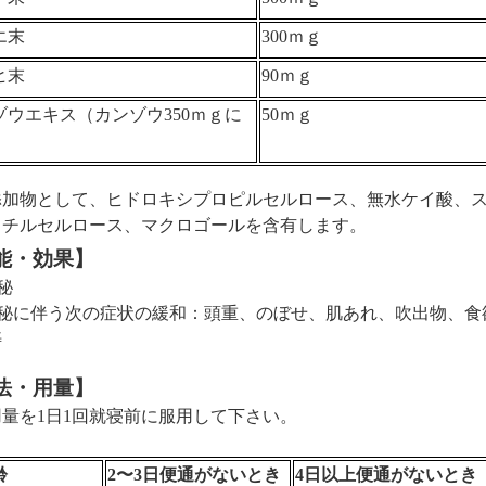
エ末
300
ｍｇ
ヒ末
90
ｍｇ
ゾウエキス（カンゾウ
350
ｍｇに
50
ｍｇ
）
添加物として、ヒドロキシプロピルセルロース、無水ケイ酸、
メチルセルロース、マクロゴールを含有します。
能・効果】
秘
に伴う次の症状の緩和：頭重、のぼせ、肌あれ、吹出物、食
痔
法・用量】
用量を
1
日
1
回就寝前に服用して下さい。
齢
2
〜
3
日便通がないとき
4
日以上便通がないとき