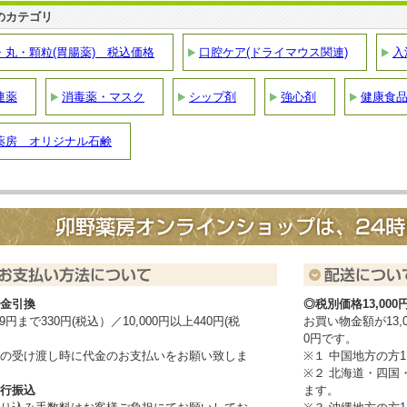
のカテゴリ
・丸・顆粒(胃腸薬) 税込価格
口腔ケア(ドライマウス関連)
入
連薬
消毒薬・マスク
シップ剤
強心剤
健康食
薬房 オリジナル石鹸
金引換
◎税別価格13,0
999円まで330円(税込）／10,000円以上440円(税
お買い物金額が13,
0円です。
の受け渡し時に代金のお支払いをお願い致しま
※１ 中国地方の方1
※２ 北海道・四国・
行振込
ます。