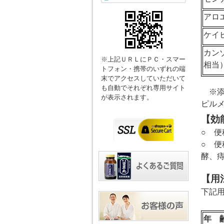
アロ
ケイ
カン
※上記ＵＲＬにＰＣ・スマー
相当
トフォン・携帯のいずれの端
末でアクセスしていただいて
も自動でそれぞれ専用サイト
※
が表示されます。
ピル
【効
○
便
○
便秘
酵、
【用
下記
年 