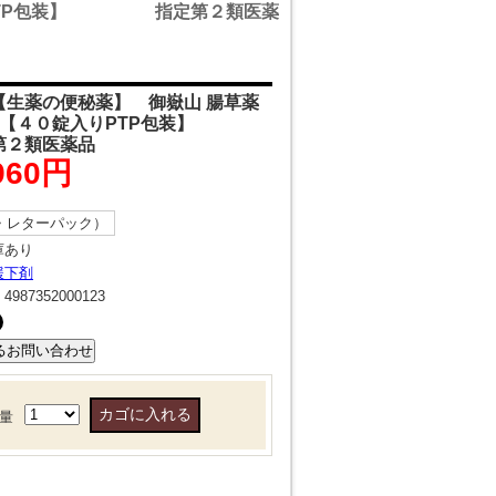
入りPTP包装】 指定第２類医薬
【生薬の便秘薬】 御嶽山 腸草薬
ト【４０錠入りPTP包装】
２類医薬品
960円
・レターパック）
庫あり
緩下剤
：
4987352000123
量