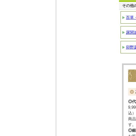
その他
百草
尿関
卯野
◎代
9,
込）
商品
す。
◎銀