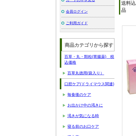
送料
品
会員ログイン
ご利用ガイド
商品カテゴリから探す
百草・丸・顆粒(胃腸薬) 税
込価格
百草丸徳用(袋入り）
口腔ケア(ドライマウス関連)
毎食後のケア
お出かけ中の渇きに
渇きが気になる時
寝る前のお口ケア