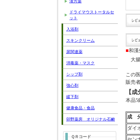
漢方薬
ドライマウストータルセ
ット
入浴剤
スキンクリーム
■
和漢
尿関連薬
大
消毒薬・マスク
シップ剤
この
販売
強心剤
【成
緩下剤
本品
5
健康食品・食品
成 
卯野薬房 オリジナル石鹸
ダイ
ＱＲコード
セン