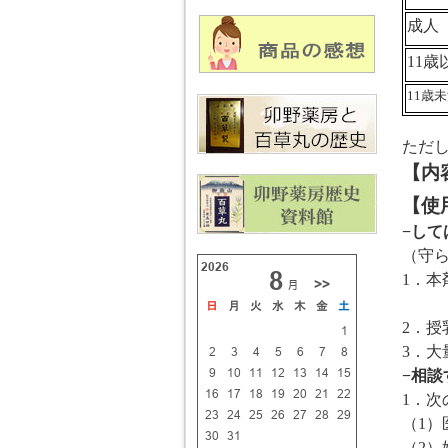
成人
11
歳
11
歳未
ただ
【内
【使
−して
（守
1
．本
他の
2
．授
3
．大
−相談
1
．次
（
1
）
（
2
）