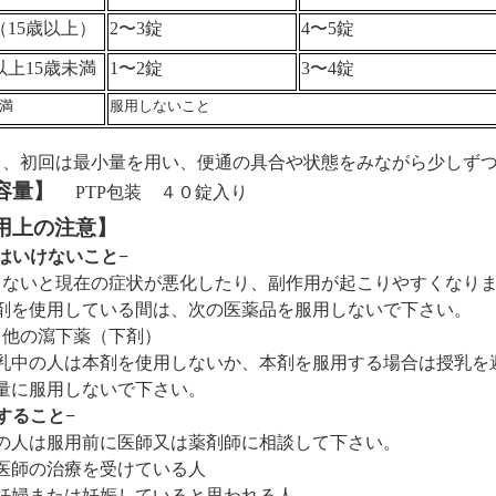
（
15
歳以上）
2
〜
3
錠
4
〜
5
錠
以上
15
歳未満
1
〜
2
錠
3
〜
4
錠
満
服用しないこと
し、初回は最小量を用い、便通の具合や状態をみながら少しず
容量】
PTP
包装 ４０錠入り
用上の注意】
はいけないこと−
らないと現在の症状が悪化したり、副作用が起こりやすくなり
剤を使用している間は、次の医薬品を服用しないで下さい。
瀉下薬（下剤）
乳中の人は本剤を使用しないか、本剤を服用する場合は授乳を
量に服用しないで下さい。
すること−
の人は服用前に医師又は薬剤師に相談して下さい。
医師の治療を受けている人
妊婦または妊娠していると思われる人