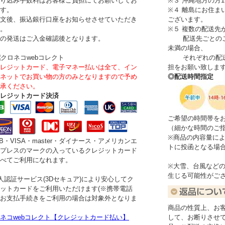
り込み手数料はお客様ご負担にてお願いしてお
※３ 沖縄地方の方1
す。
※４ 離島にお住ま
文後、振込銀行口座をお知らせさせていただき
ございます。
。
※５ 複数の配送先
の発送はご入金確認後となります。
配送先ごとのご注文
未満の場合、
それぞれの配送
レジットカード、電子マネー払いは全て、イン
担をお願い致しま
ネットでお買い物の方のみとなりますので予め
◎配送時間指定
承ください。
レジットカード決済
ご希望の時間帯を
（細かな時間のご
※商品の内容量に
CB・VISA・master・ダイナース・アメリカンエ
トに投函となる場
プレスのマークの入っているクレジットカード
べてご利用になれます。
※大雪、台風など
生じる可能性がご
人認証サービス(3Dセキュア)により安心してク
ットカードをご利用いただけます(※携帯電話
お支払手続きをご利用の場合は対象外となりま
。
商品の性質上、お
ネコwebコレクト【クレジットカード払い】
して、お断りさせ