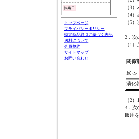
（
3
）
（
4
）
（
5
）
トップページ
プライバシーポリシー
はげ
特定商品取引に基づく表記
2
．次
送料について
（
1
）
会員規約
サイトマップ
お問い合わせ
関係
皮 ふ
消化
（
2
）
3
．次
服用
下